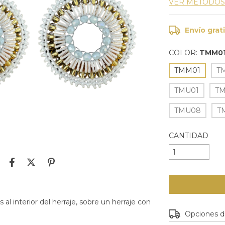
VER MÉTODOS
Envío grat
COLOR:
TMM0
TMM01
T
TMU01
T
TMU08
T
CANTIDAD
 al interior del herraje, sobre un herraje con
Entregas para e
Opciones d