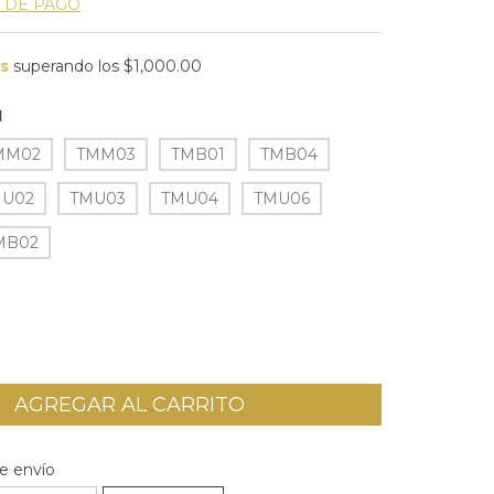
 DE PAGO
is
superando los
$1,000.00
1
MM02
TMM03
TMB01
TMB04
MU02
TMU03
TMU04
TMU06
MB02
l CP:
CAMBIAR CP
e envío