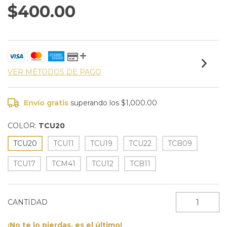
$400.00
VER MÉTODOS DE PAGO
Envío gratis
superando los
$1,000.00
COLOR:
TCU20
TCU20
TCU11
TCU19
TCU22
TCB09
TCU17
TCM41
TCU12
TCB11
CANTIDAD
¡No te lo pierdas, es el último!